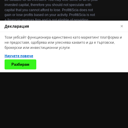
×
Декларация
Този уебсайт функционира единствено като маркетинг платформа и
We use cookies to enhance your browsing experience. By
не предоставя, одобрява или улеснява каквито и да е търговски,
continuing to use our website, you agree to our use of
брокерски или инвестиционни услуги.
cookies. See our
Cookie Policy
for more information.
Научете повече
Accept
Разбирам