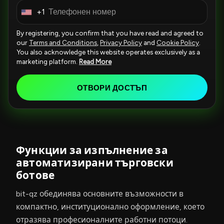
+1
U
n
By registering, you confirm that you have read and agreed to
i
our
Terms and Conditions
,
Privacy Policy
and
Cookie Policy
.
You also acknowledge this website operates exclusively as a
t
marketing platform.
Read More
e
d
ОТВОРИ ДОСТЪП
S
t
a
t
e
Функции за изпълнение за
s
автоматизирани търговски
+
ботове
1
bit-qz обединява основните възможности в
компактно, институционално оформление, което
отразява професионалните работни потоци.