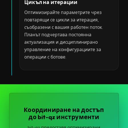
Цикъл на итерации
Оптимизирайте параметрите чрез
повтарящи се цикли за итерация,
съобразени с вашия работен поток.
Планът подчертава постоянна
актуализация и дисциплинирано
управление на конфигурациите за
операции с ботове.
Координиране на достъп
до bit-qz инструменти
bit-qz предоставя оптимизирани