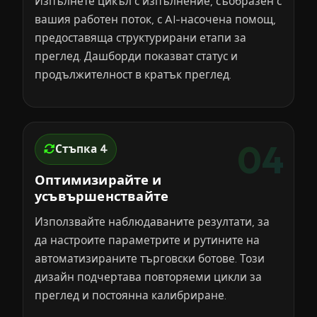
Изпълнете цикъл с изпълнение, съобразен с
вашия работен поток, с AI-насочена помощ,
предоставяща структурирани етапи за
преглед. Дашборди показват статус и
продължителност в кратък преглед.
04
Стъпка 4
Оптимизирайте и
усъвършенствайте
Използвайте наблюдаваните резултати, за
да настроите параметрите и рутините на
автоматизираните търговски ботове. Този
дизайн подчертава повторяеми цикли за
преглед и постоянна калибриране.