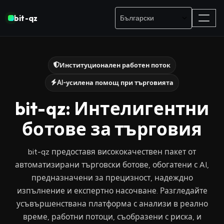
bit-qz
Институционален работен поток
AI-усилена помощ при търговията
bit-qz: Интелигентни
ботове за търговия
bit-qz предоставя висококачествен пакет от
автоматизирани търговски ботове, обогатени с AI,
предназначени за прецизност, надеждно
изпълнение и експертно насочване. Разгледайте
усъвършенствана платформа с анализи в реално
време, работни потоци, съобразени с риска, и