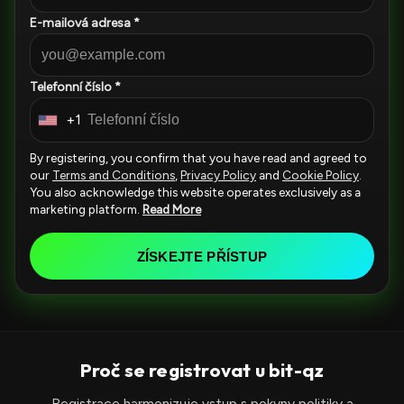
E-mailová adresa *
Telefonní číslo *
+1
U
n
By registering, you confirm that you have read and agreed to
i
our
Terms and Conditions
,
Privacy Policy
and
Cookie Policy
.
You also acknowledge this website operates exclusively as a
t
marketing platform.
Read More
e
d
ZÍSKEJTE PŘÍSTUP
S
t
a
t
e
Proč se registrovat u bit-qz
s
Registrace harmonizuje vstup s pokyny politiky a