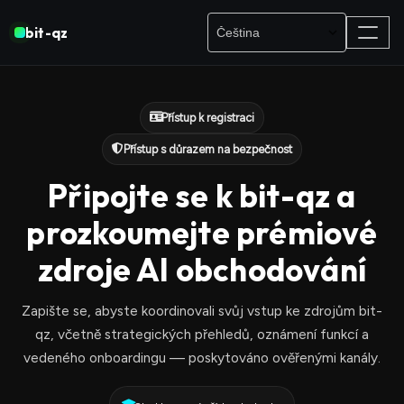
bit-qz
Přístup k registraci
Přístup s důrazem na bezpečnost
Připojte se k bit-qz a
prozkoumejte prémiové
zdroje AI obchodování
Zapište se, abyste koordinovali svůj vstup ke zdrojům bit-
qz, včetně strategických přehledů, oznámení funkcí a
vedeného onboardingu — poskytováno ověřenými kanály.