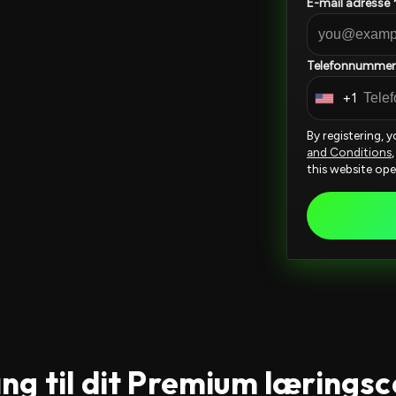
E-mail adresse 
Telefonnummer
+1
U
n
By registering, 
i
and Conditions
this website ope
t
e
d
S
t
a
t
e
s
g til dit Premium lærings
+