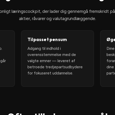
1
sonligt læringscockpit, der lader dig gennemgå fremskridt p
aktier, råvarer og valutagrundlæggende.
Tilpasset pensum
Øge
p.
Adgang til indhold i
Dine
overensstemmelse med de
besk
går
valgte emner — leveret af
foran
betroede tredjepartsudbydere
din
for fokuseret uddannelse.
parte