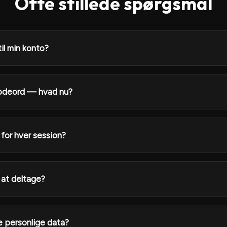
Ofte stillede spørgsmål
il min konto?
kodeord — hvad nu?
for hver session?
 at deltage?
e personlige data?