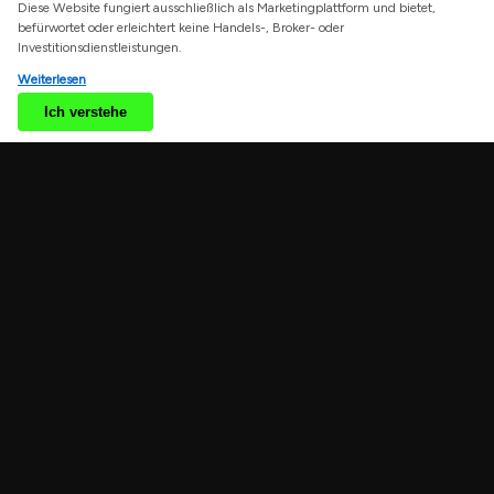
Diese Website fungiert ausschließlich als Marketingplattform und bietet,
We use cookies to enhance your browsing experience. By
befürwortet oder erleichtert keine Handels-, Broker- oder
continuing to use our website, you agree to our use of
Investitionsdienstleistungen.
cookies. See our
Cookie Policy
for more information.
Weiterlesen
Accept
Ich verstehe