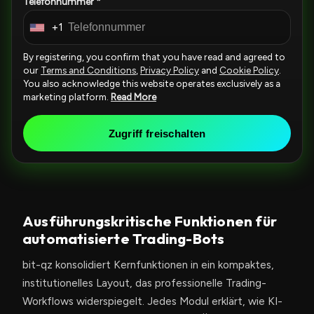
Telefonnummer *
+1
U
n
By registering, you confirm that you have read and agreed to
i
our
Terms and Conditions
,
Privacy Policy
and
Cookie Policy
.
You also acknowledge this website operates exclusively as a
t
marketing platform.
Read More
e
d
Zugriff freischalten
S
t
a
t
e
Ausführungskritische Funktionen für
s
automatisierte Trading-Bots
+
bit-qz konsolidiert Kernfunktionen in ein kompaktes,
1
institutionelles Layout, das professionelle Trading-
Workflows widerspiegelt. Jedes Modul erklärt, wie KI-