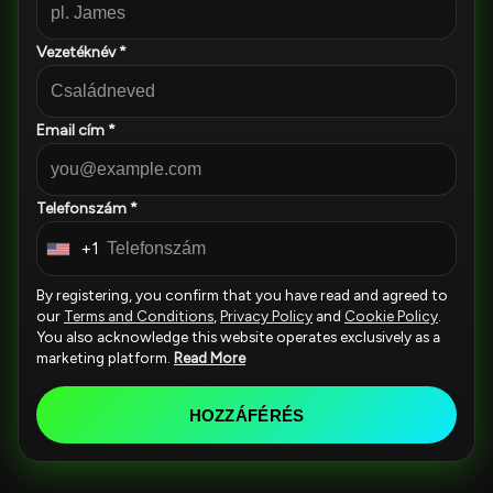
Vezetéknév *
Email cím *
Telefonszám *
+1
U
n
By registering, you confirm that you have read and agreed to
i
our
Terms and Conditions
,
Privacy Policy
and
Cookie Policy
.
You also acknowledge this website operates exclusively as a
t
marketing platform.
Read More
e
d
HOZZÁFÉRÉS
S
t
a