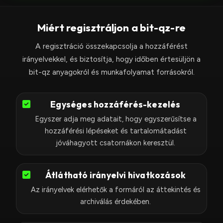
t
e
Miért regisztráljon a bit-qz-re
s
A regisztráció összekapcsolja a hozzáférést
+
irányelvekkel, és biztosítja, hogy időben értesüljön a
1
bit-qz anyagokról és munkafolyamat forrásokról.
Egységes hozzáférés-kezelés
Egyszer adja meg adatait, hogy egyszerűsítse a
hozzáférési lépéseket és tartalomátadást
jóváhagyott csatornákon keresztül.
Átlátható irányelvi hivatkozások
Az irányelvek elérhetők a formáról az áttekintés és
archiválás érdekében.