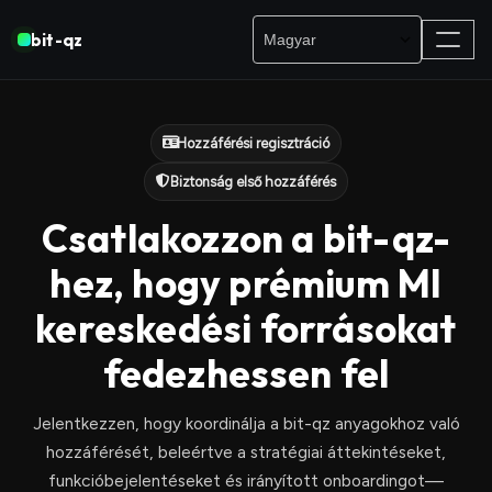
bit-qz
Hozzáférési regisztráció
Biztonság első hozzáférés
Csatlakozzon a bit-qz-
hez, hogy prémium MI
kereskedési forrásokat
fedezhessen fel
Jelentkezzen, hogy koordinálja a bit-qz anyagokhoz való
hozzáférését, beleértve a stratégiai áttekintéseket,
funkcióbejelentéseket és irányított onboardingot—