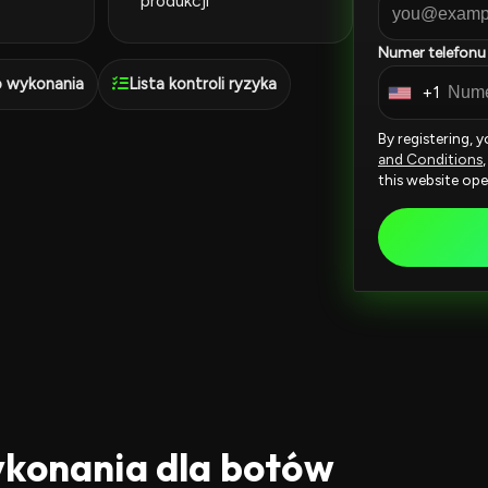
produkcji
Numer telefonu
 wykonania
Lista kontroli ryzyka
+1
U
n
By registering, 
i
and Conditions
this website ope
t
e
d
S
t
a
t
e
s
+
ykonania dla botów
1