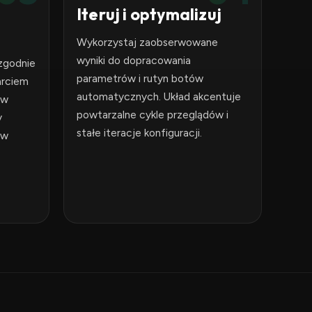
Iteruj i optymalizuj
Wykorzystaj zaobserwowane
wyniki do dopracowania
 zgodnie
parametrów i rutyn botów
arciem
automatycznych. Układ akcentuje
 w
powtarzalne cykle przeglądów i
y
stałe iteracje konfiguracji.
 w