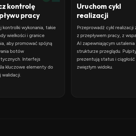
z kontrolę
Uruchom cykl
pływu pracy
realizacji
 kontrolki wykonania, takie
Przeprowadź cykl realizacji
ady wielkości i granice
z przepływem pracy, z wsp
nia, aby promować spójną
AI zapewniającym ustalenia
ania botów
strukturze przeglądu. Pulpit
ycznych. Interfejs
prezentują status i ciągłość
śla kluczowe elementy do
zwięzłym widoku.
 walidacji.