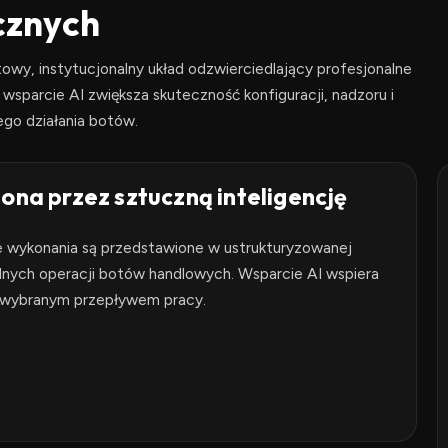
cznych
wy, instytucjonalny układ odzwierciedlający profesjonalne
wsparcie AI zwiększa skuteczność konfiguracji, nadzoru i
go działania botów.
ona przez sztuczną inteligencję
e wykonania są przedstawione w ustrukturyzowanej
lnych operacji botów handlowych. Wsparcie AI wspiera
 z wybranym przepływem pracy.