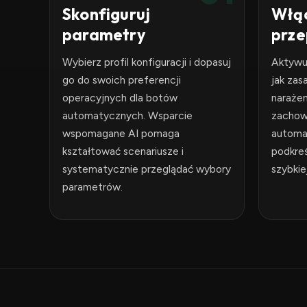
Skonfiguruj
Włąc
parametry
prze
Wybierz profil konfiguracji i dopasuj
Aktywuj
go do swoich preferencji
jak zas
operacyjnych dla botów
naraże
automatycznych. Wsparcie
zachow
wspomagane AI pomaga
automat
kształtować scenariusze i
podkre
systematycznie przeglądać wybory
szybkiej
parametrów.