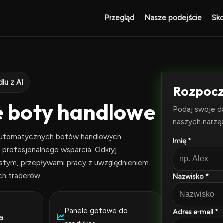
Przegląd
Nasze podejście
Sko
lu z AI
Rozpocz
ne boty handlowe
Podaj swoje d
naszych narzę
ę automatycznych botów handlowych
Imię *
i profesjonalnego wsparcia. Odkryj
istym, przepływami pracy z uwzględnieniem
ch traderów.
Nazwisko *
Panele gotowe do
Adres e-mail *
a