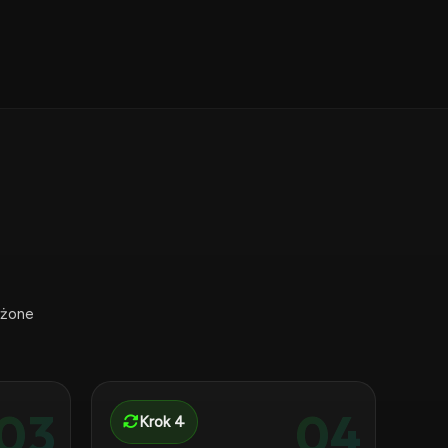
ożone
03
04
Krok 4