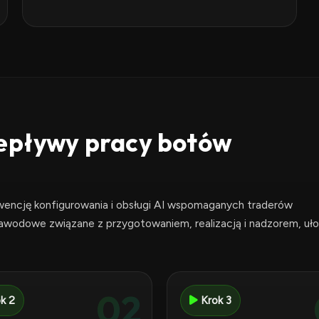
zepływy pracy botów
wencję konfigurowania i obsługi AI wspomaganych traderów
zawodowe związane z przygotowaniem, realizacją i nadzorem, uł
02
k 2
Krok 3