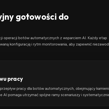
ny gotowości do
cji operacji botów automatycznych z wsparciem AI. Każdy etap
nowaną konfigurację i rytm monitorowania, aby zapewnić niezawo
wu pracy
przepływ pracy dla botów automatycznych, obejmujący kamienie 
e AI pomaga utrzymać spójne ramy scenariuszy i systematyczn