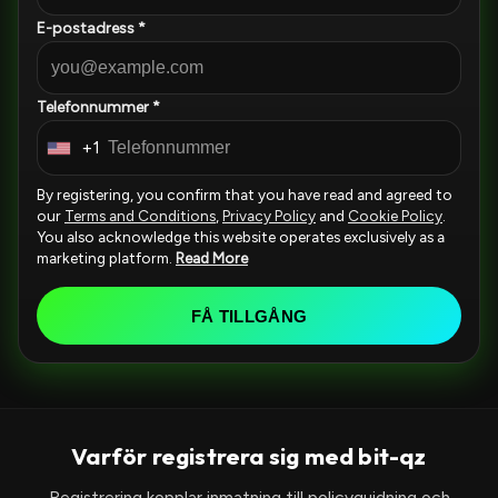
E-postadress *
Telefonnummer *
+1
U
n
By registering, you confirm that you have read and agreed to
i
our
Terms and Conditions
,
Privacy Policy
and
Cookie Policy
.
You also acknowledge this website operates exclusively as a
t
marketing platform.
Read More
e
d
FÅ TILLGÅNG
S
t
a
t
e
Varför registrera sig med bit-qz
s
Registrering kopplar inmatning till policyguidning och