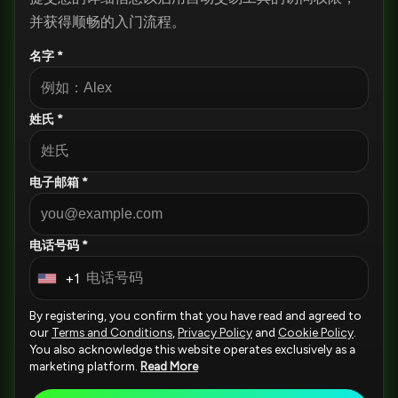
并获得顺畅的入门流程。
名字 *
姓氏 *
电子邮箱 *
电话号码 *
+1
U
n
By registering, you confirm that you have read and agreed to
i
our
Terms and Conditions
,
Privacy Policy
and
Cookie Policy
.
You also acknowledge this website operates exclusively as a
t
marketing platform.
Read More
e