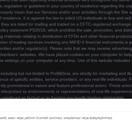
. By continuing to use our website, you agree to our use of 
© 2026 bit-qz. Tüm hakları saklıdır.
icaret, aracı veya yatırım hizmeti sunmaz, onaylamaz veya kolaylaştırmaz.