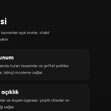
si
avramları açık sınırlar, stabil
aktır.
 sunum
n planda tutan tasarımlar ve şeffaf politika
 bilinçli inceleme sağlar.
e açıklık
klar ve duyarlı ızgaralar, çeşitli cihazlar ve
iği sağlar.