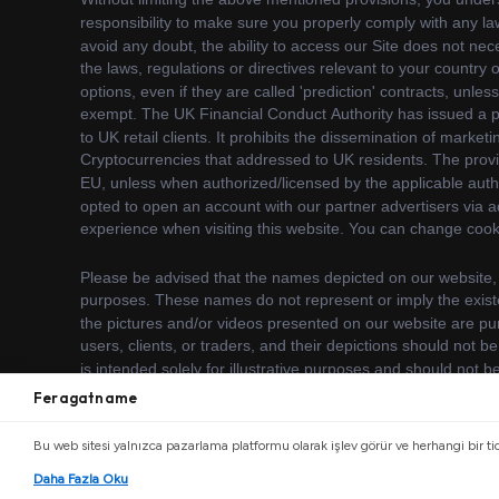
Feragatname
We use cookies to enhance your browsing experience
Bu web sitesi yalnızca pazarlama platformu olarak işlev görür ve herhangi bir t
Accept
Daha Fazla Oku
html>