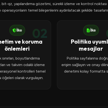
 bit-qz, yapılandırma gözetimi, sürekli izleme ve kontrol noktası 
 operasyonların temel bileşenlerini aydınlatacak şekilde tasarlanm
02
İlke
İlke
netim ve koruma
Politika uyum
önlemleri
mesajlar
k sınırları, boyutlandırma
Politika sayfalarına doğ
zları ve takvim odaklı izleme
erişim sağlayın ve onay dilini
perasyonel kontrolleri temel
denetimi kolay formatta 
şı öğeleri olarak vurgulayın.