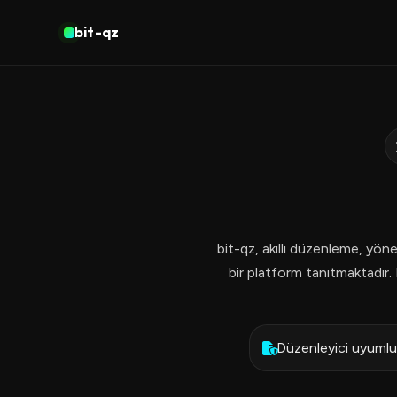
bit-qz
bit-qz, akıllı düzenleme, yöne
bir platform tanıtmaktadır. 
Düzenleyici uyumlu 