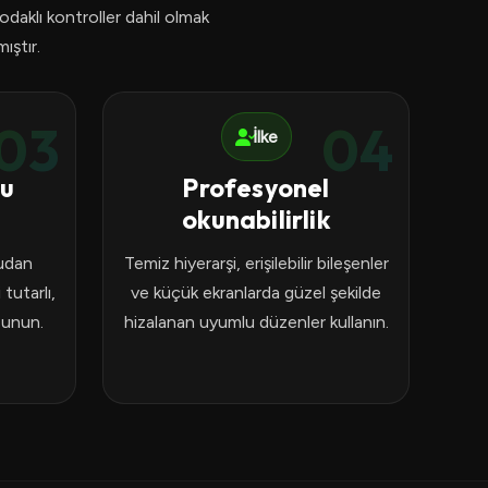
odaklı kontroller dahil olmak
ıştır.
03
04
İlke
lu
Profesyonel
okunabilirlik
rudan
Temiz hiyerarşi, erişilebilir bileşenler
 tutarlı,
ve küçük ekranlarda güzel şekilde
sunun.
hizalanan uyumlu düzenler kullanın.