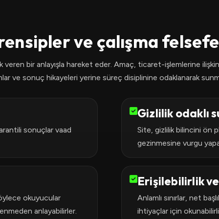
rensipler ve çalışma felsefe
eren bir anlayışla hareket eder. Amaç, ticaret-işlemlerine ilişkin k
lar ve sonuç hikayeleri yerine süreç disiplinine odaklanarak sunm
Gizlilik odaklı
arantili sonuçlar vaad
Site, gizlilik bilincini ö
gezinmesine vurgu yapar,
Erişilebilirlik v
 böylece okuyucular
Anlamlı sınırlar, net başlı
renmeden anlayabilirler.
ihtiyaçlar için okunabilirl