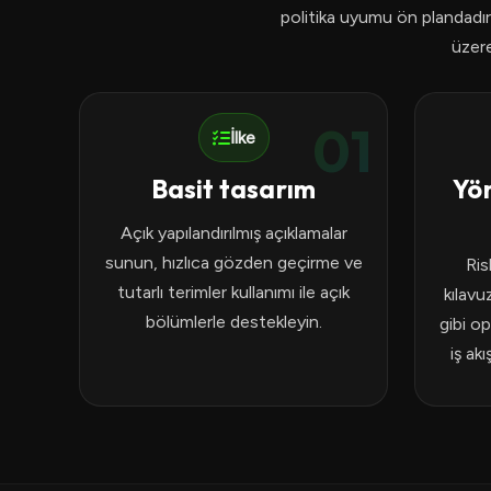
politika uyumu ön plandadır.
üzere
01
İlke
Basit tasarım
Yö
Açık yapılandırılmış açıklamalar
sunun, hızlıca gözden geçirme ve
Ris
tutarlı terimler kullanımı ile açık
kılavu
bölümlerle destekleyin.
gibi o
iş akı