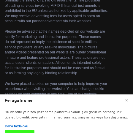
×
Feragatname
We use cookies to enhance your browsing experience.
Bu website yalnızca pazarlama platformu olarak işlev görür ve herhangi bir
By continuing to use our website, you agree to our use
ticaret, brokerlik veya yatırım hizmeti sunmaz, onaylamaz veya kolaylaştırmaz.
of cookies. See our
Cookie Policy
for more information.
© 2026 bit-qz. Tüm hakları saklıdır.
Daha fazla oku