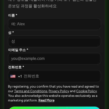
온보딩 과정을 활성화하세요.
이름 *
성 *
이메일 주소 *
전화번호 *
+1
U
n
By registering, you confirm that you have read and agreed to
i
our
Terms and Conditions
,
Privacy Policy
and
Cookie Policy
.
You also acknowledge this website operates exclusively as a
t
marketing platform.
Read More
e