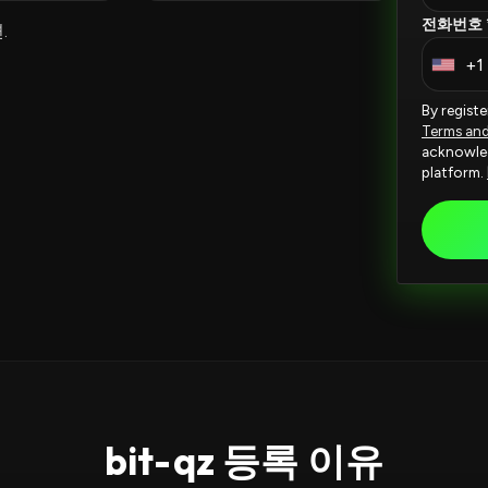
전화번호 
.
+1
U
n
By regist
i
Terms an
acknowled
t
platform.
e
d
S
t
a
t
e
s
+
bit-qz 등록 이유
1